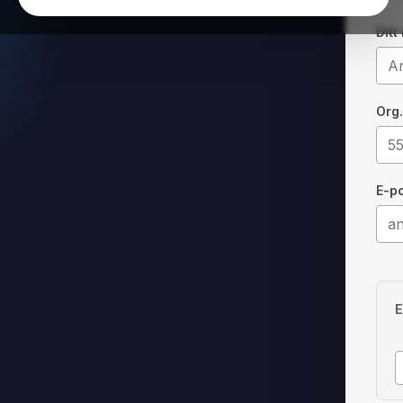
Dit
Org
E-p
E