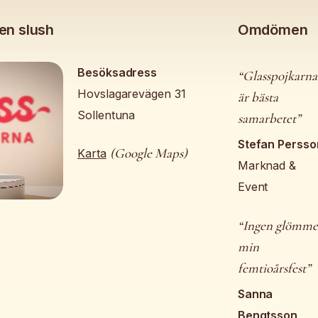
en slush
Omdömen
Besöksadress
“Glasspojkarna
Hovslagarevägen 31
är bästa
Sollentuna
samarbetet”
Stefan Persso
(Google Maps)
Karta
Marknad &
Event
“Ingen glömme
min
femtioårsfest”
Sanna
Bengtsson