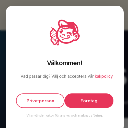
Skip
to
main
content
Ans
Välkommen!
Vad passar dig? Välj och acceptera vår
kakpolicy
.
Privatperson
Företag
Ansök om konto och r
Vi använder kakor för analys och marknadsföring.