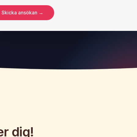
Skicka ansökan →
r dig!