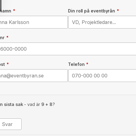
t namn
*
Din roll på eventbyrån
*
.nr
*
ost
*
Telefon
*
n sista sak
- vad är
9 + 8
?