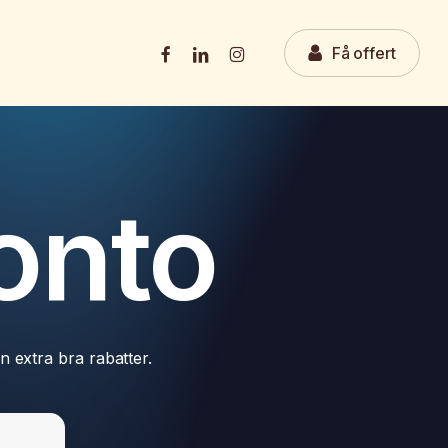
facebook
linkedin
instagram
F
å
o
f
f
e
r
t
onto
n extra bra rabatter.