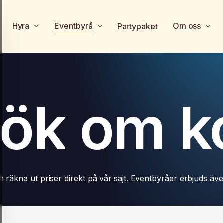
Hyra
Eventbyrå
Om oss
Partypaket
ök
om
k
äkna ut priser direkt på vår sajt. Eventbyråer erbjuds äve