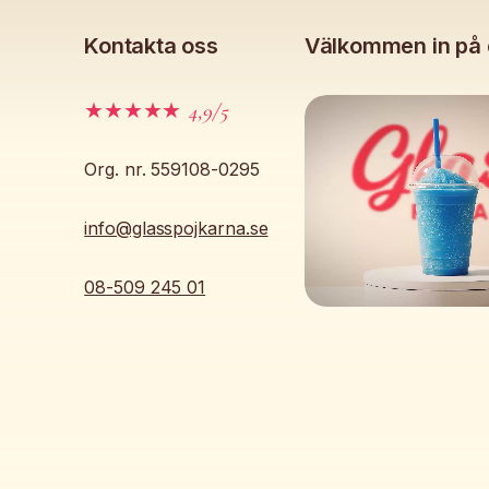
Kontakta oss
Välkommen in på 
★★★★★
4,9/5
Org. nr. 559108-0295
info@glasspojkarna.se
08-509 245 01