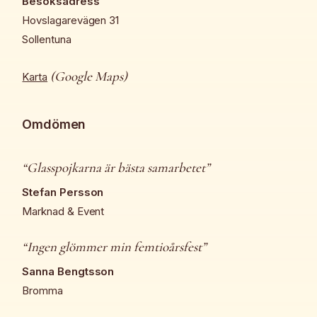
Besöksadress
Hovslagarevägen 31
Sollentuna
(Google Maps)
Karta
Omdömen
“Glasspojkarna är bästa samarbetet”
Stefan Persson
Marknad & Event
“Ingen glömmer min femtioårsfest”
Sanna Bengtsson
Bromma