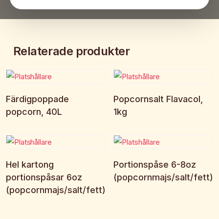
Relaterade produkter
Begär offert
Begär offert
Färdigpoppade
Popcornsalt Flavacol,
popcorn, 40L
1kg
Begär offert
Begär offert
Hel kartong
Portionspåse 6-8oz
portionspåsar 6oz
(popcornmajs/salt/fett)
(popcornmajs/salt/fett)